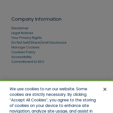
Company Information
Disclaimer
Legal Notices
Your Privacy Rights
Do Not Sell/Share/Limit Disclosure
Manage Cookies
Cookies Policy
Accessibility
Commitment to EEO
Quick Links
We use cookies to run our website. Some
Home
cookies are strictly necessary. By clicking
About Us
“Accept All Cookies”, you agree to the storing
Applications
of cookies on your device to enhance site
Products
Product Brochures
navigation, analyze site usage, and assist in