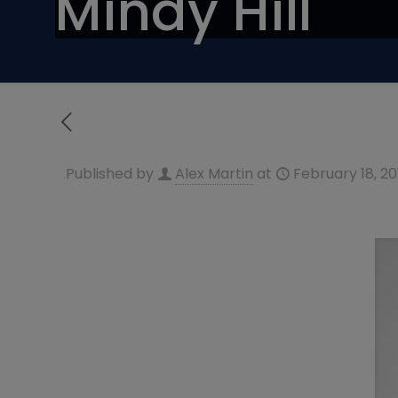
Mindy Hill
Published by
Alex Martin
at
February 18, 20