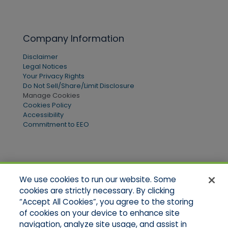
Company Information
Disclaimer
Legal Notices
Your Privacy Rights
Do Not Sell/Share/Limit Disclosure
Manage Cookies
Cookies Policy
Accessibility
Commitment to EEO
Quick Links
We use cookies to run our website. Some
Home
cookies are strictly necessary. By clicking
About Us
“Accept All Cookies”, you agree to the storing
Applications
of cookies on your device to enhance site
Products
Product Brochures
navigation, analyze site usage, and assist in